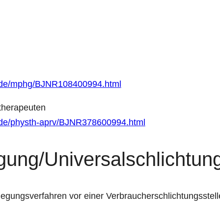
et.de/mphg/BJNR108400994.html
therapeuten
t.de/physth-aprv/BJNR378600994.html
egung/Universal­schlichtung
beilegungsverfahren vor einer Verbraucherschlichtungsstel