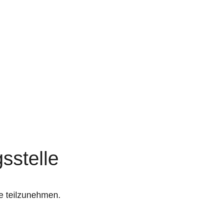
s­stelle
le teilzunehmen.