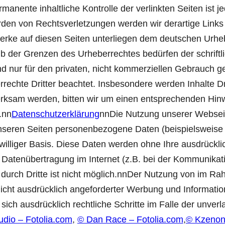
rmanente inhaltliche Kontrolle der verlinkten Seiten ist
rden von Rechtsverletzungen werden wir derartige Link
Werke auf diesen Seiten unterliegen dem deutschen Urheb
lb der Grenzen des Urheberrechtes bedürfen der schrift
d nur für den privaten, nicht kommerziellen Gebrauch gest
rechte Dritter beachtet. Insbesondere werden Inhalte Dri
erksam werden, bitten wir um einen entsprechenden Hi
.nn
Datenschutzerklärung
nnDie Nutzung unserer Webseit
seren Seiten personenbezogene Daten (beispielsweise 
reiwilliger Basis. Diese Daten werden ohne Ihre ausdrückl
 Datenübertragung im Internet (z.B. bei der Kommunikati
 durch Dritte ist nicht möglich.nnDer Nutzung von im Ra
cht ausdrücklich angeforderter Werbung und Information
 sich ausdrücklich rechtliche Schritte im Falle der unv
udio – Fotolia.com
,
© Dan Race – Fotolia.com
,
© Kzenon