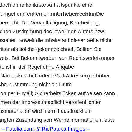
 jedoch ohne konkrete Anhaltspunkte einer
s umgehend entfernen.nn
Urheberrecht
nnDie
errecht. Die Vervielfältigung, Bearbeitung,
lichen Zustimmung des jeweiligen Autors bzw.
attet. Soweit die Inhalte auf dieser Seite nicht
tter als solche gekennzeichnet. Sollten Sie
nweis. Bei Bekanntwerden von Rechtsverletzungen
e ist in der Regel ohne Angabe
Name, Anschrift oder eMail-Adressen) erhoben
iche Zustimmung nicht an Dritte
on per E-Mail) Sicherheitslücken aufweisen kann.
hmen der Impressumspflicht veröffentlichten
smaterialien wird hiermit ausdrücklich
erlangten Zusendung von Werbeinformationen, etwa
 – Fotolia.com
,
© RioPatuca Images –