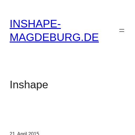
Zum
Inhalt
INSHAPE-
springen
MAGDEBURG.DE
Inshape
21. April 2015