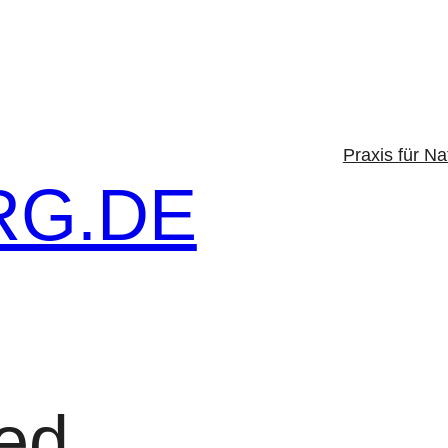
Praxis für Na
G.DE
ed